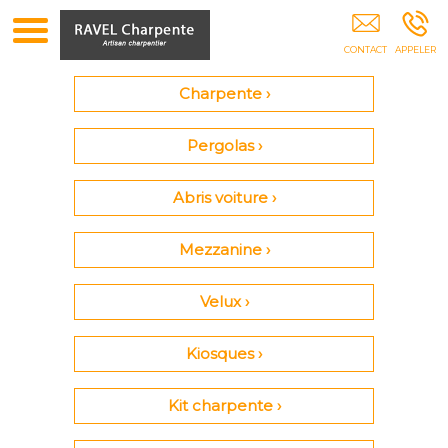
Charpente Toiture Charpentier Pergolas Abris
Voiture Isolation Combles Gémenos
Charpente ›
Pergolas ›
Abris voiture ›
Mezzanine ›
Velux ›
Kiosques ›
Kit charpente ›