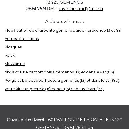
13420 GEMENOS
06.61.75.91.04
–
ravel.arnaud@free.fr
A découvrir aussi :
Modification de charpente gémenos, aix en provence 13 et 83
Autres réalisations
Kiosques
Velux
Mezzanine
Abris voiture carport bois à gémenos (13) et dans le var (83)
Pergolas bois et pool house à gémenos (13) et dans le var (83)
Votre kit charpente à gémenos (13) et dans le var (83)
Charpente Ravel
- 601 VALLON DE LA GALERE 13420
GEMENOS -
06 61 75 91 04