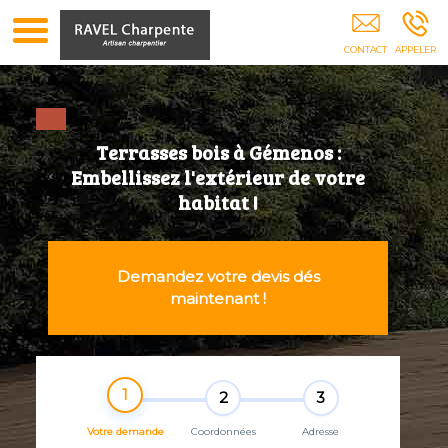
Charpente Toiture Charpentier Pergolas Abris
Voiture Isolation Combles 13
Terrasses bois à Gémenos :
Embellissez l'extérieur de votre
habitat !
Demandez votre devis dés
maintenant !
1
2
3
Votre demande
Coordonnées
Adresse