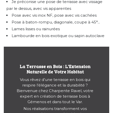
Je préconise une pose de terrasse avec vissage
par le dessus, avec vis apparentes
Pose avec vis inox NF, pose avec vis cachées
Pose à baton-rompu, diagonale, coupe à 45°...
Lames lisses ou rainurées
Lambourde en bois exotique ou sapin autoclave
La Terrasse en Bois : L'Extension
Naturelle de Votre Habitat
Vous rêvez d’une terrasse en bois qui
respire l’élégance et la durabilité ?
Bienvenue chez Charpente Ravel, votre
expert en création de terrasse bois à
Gémenos et dans tout le Var.
Nos réalisations transforment vos