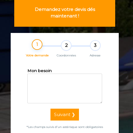
Demandez votre devis dés
maintenant !
1
2
3
Votre demande
Coordonnées
Adresse
Mon besoin
Suivant ❯
*Les champs suivis d'un astérisque sont obligatoires