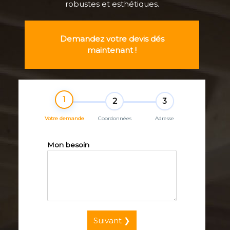
robustes et esthétiques.
Demandez votre devis dés
maintenant !
1
2
3
Votre demande
Coordonnées
Adresse
Mon besoin
Suivant ❯