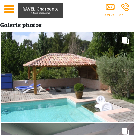
Charpente Toiture Charpentier Pergolas Abris
Voiture Isolation Combles GEMENOS
Galerie photos