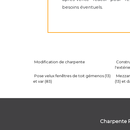
besoins éventuels.
Modification de charpente
Constru
l'extéri
Pose velux fenêtres de toit gémenos (13)
Mezzan
et var (83)
(13) et d
Charpente 