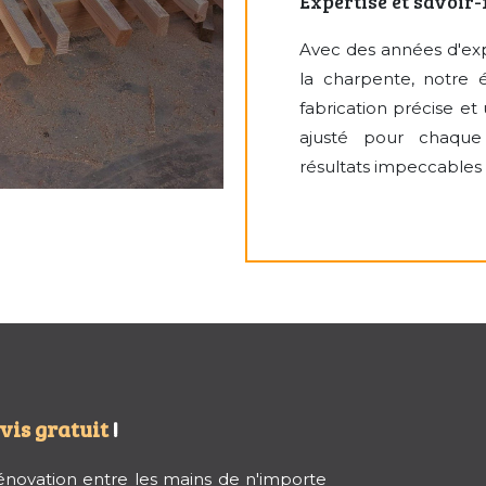
Expertise et savoir-
Avec des années d'ex
la charpente, notre 
fabrication précise e
ajusté pour chaque k
résultats impeccables 
vis gratuit
!
rénovation entre les mains de n'importe