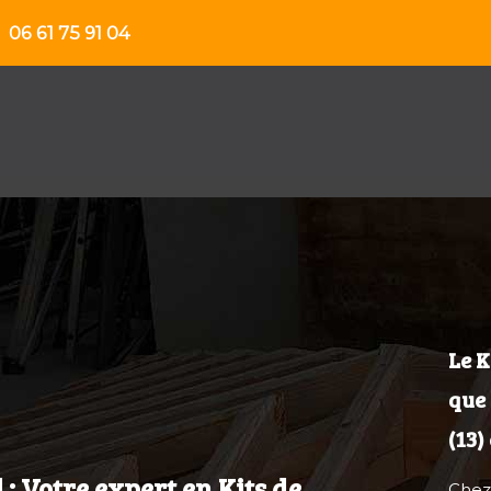
06 61 75 91 04
Le 
que
(13)
: Votre expert en Kits de
Che