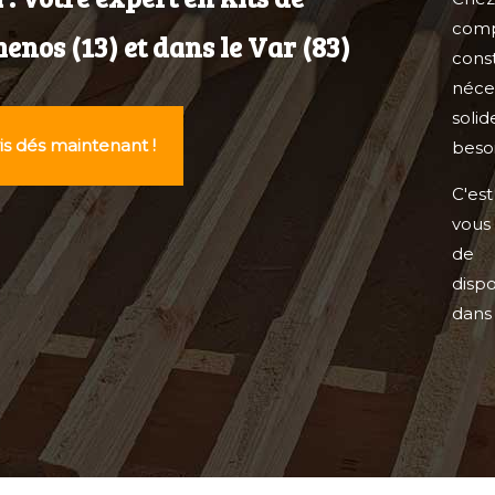
comp
nos (13) et dans le Var (83)
con
néce
soli
s dés maintenant !
besoi
C'es
vous
de 
disp
dans 