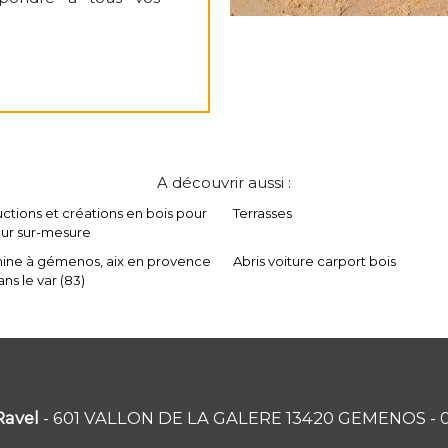
A découvrir aussi :
ctions et créations en bois pour
Terrasses
eur sur-mesure
ine à gémenos, aix en provence
Abris voiture carport bois
ans le var (83)
Ravel
- 601 VALLON DE LA GALERE 13420 GEMENOS -
0