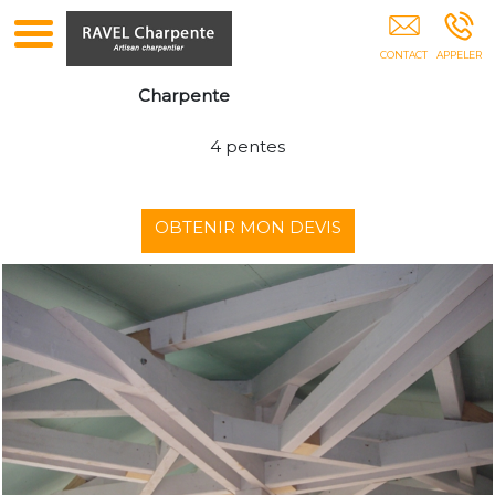
Charpente Toiture Charpentier Pergolas Abris
Voiture Isolation Combles Gémenos
Charpente
4 pentes
OBTENIR MON DEVIS